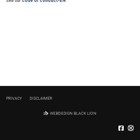
code of conduct-EN
See our
PRIVACY
DISCLAIMER
WEBDESIGN BLACK LION