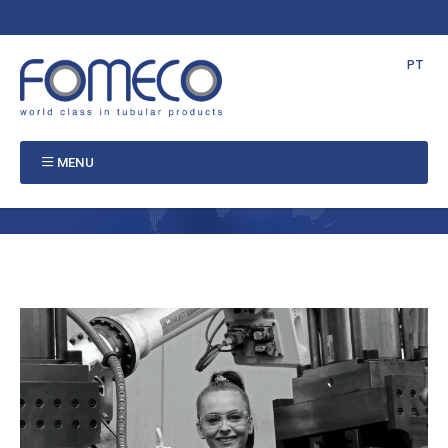
NL
EN
FR
PT
MENU