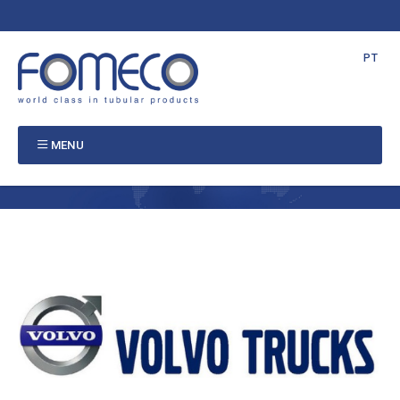
NL
EN
FR
PT
MENU