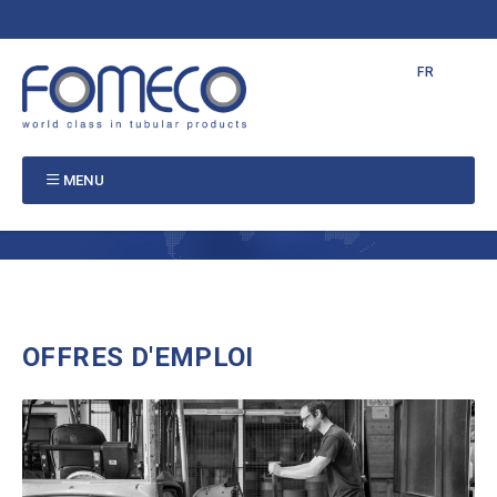
NL
EN
FR
PT
MENU
OFFRES D'EMPLOI